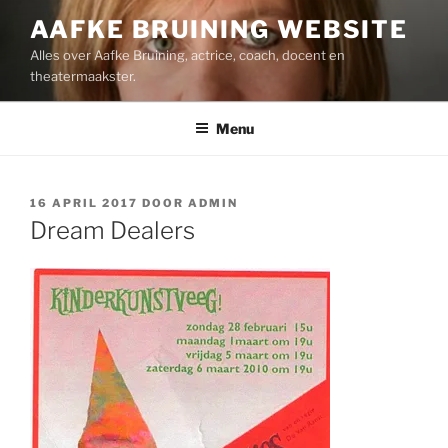
Ga
AAFKE BRUINING WEBSITE
naar
Alles over Aafke Bruining, actrice, coach, docent en
de
theatermaakster.
inhoud
Menu
GEPLAATST
16 APRIL 2017
DOOR
ADMIN
OP
Dream Dealers