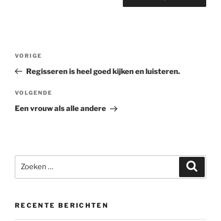
Bericht
Vorig
VORIGE
navigatie
bericht
Regisseren is heel goed kijken en luisteren.
Volgend
VOLGENDE
bericht
Een vrouw als alle andere
Zoeken
Zoeke
naar:
RECENTE BERICHTEN