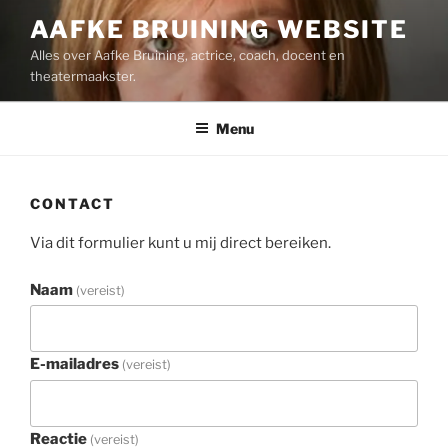
Ga
AAFKE BRUINING WEBSITE
naar
Alles over Aafke Bruining, actrice, coach, docent en
de
theatermaakster.
inhoud
Menu
CONTACT
Via dit formulier kunt u mij direct bereiken.
Naam
(vereist)
E-mailadres
(vereist)
Reactie
(vereist)