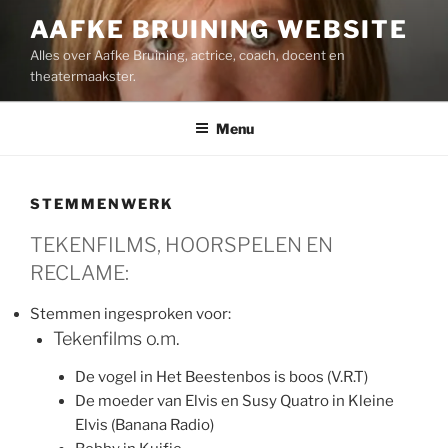
Ga
AAFKE BRUINING WEBSITE
naar
Alles over Aafke Bruining, actrice, coach, docent en
de
theatermaakster.
inhoud
Menu
STEMMENWERK
TEKENFILMS, HOORSPELEN EN
RECLAME:
Stemmen ingesproken voor:
Tekenfilms o.m.
De vogel in Het Beestenbos is boos (V.R.T)
De moeder van Elvis en Susy Quatro in Kleine
Elvis (Banana Radio)