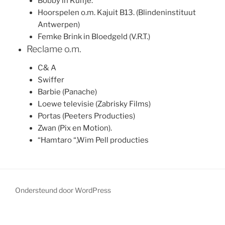
Bobby in Kuifje.
Hoorspelen o.m. Kajuit B13. (Blindeninstituut
Antwerpen)
Femke Brink in Bloedgeld (V.R.T.)
Reclame o.m.
C& A
Swiffer
Barbie (Panache)
Loewe televisie (Zabrisky Films)
Portas (Peeters Producties)
Zwan (Pix en Motion).
“Hamtaro “,Wim Pell producties
Ondersteund door WordPress