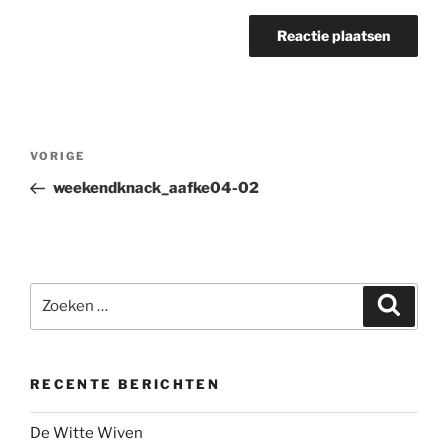
Bericht
Vorig
VORIGE
navigatie
bericht
weekendknack_aafke04-02
Zoeken
Zoeke
naar:
RECENTE BERICHTEN
De Witte Wiven