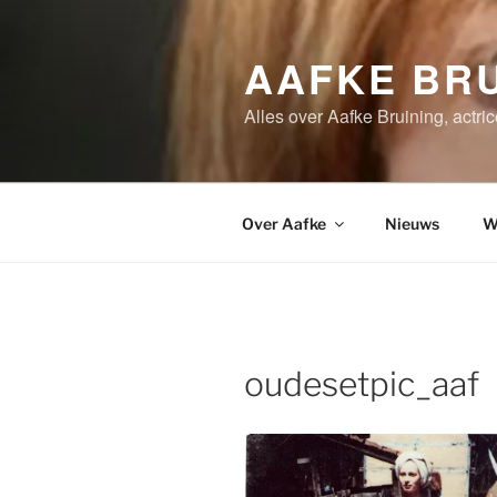
Ga
naar
AAFKE BRU
de
inhoud
Alles over Aafke Bruining, actri
Over Aafke
Nieuws
W
oudesetpic_aaf