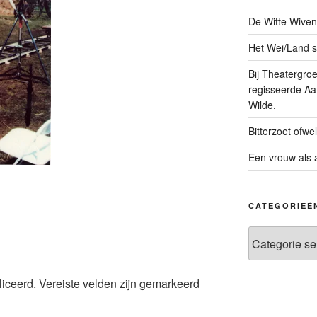
De Witte Wiven
Het Wei/Land st
Bij Theatergr
regisseerde Aaf
Wilde.
Bitterzoet ofwe
Een vrouw als 
CATEGORIEË
Categorieën
liceerd.
Vereiste velden zijn gemarkeerd