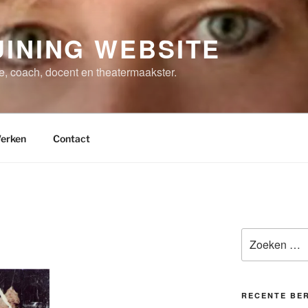
INING WEBSITE
ce, coach, docent en theatermaakster.
erken
Contact
Zoeken
naar:
RECENTE BE