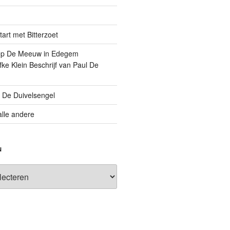
art met Bitterzoet
oep De Meeuw in Edegem
ke Klein Beschrijf van Paul De
l De Duivelsengel
alle andere
N