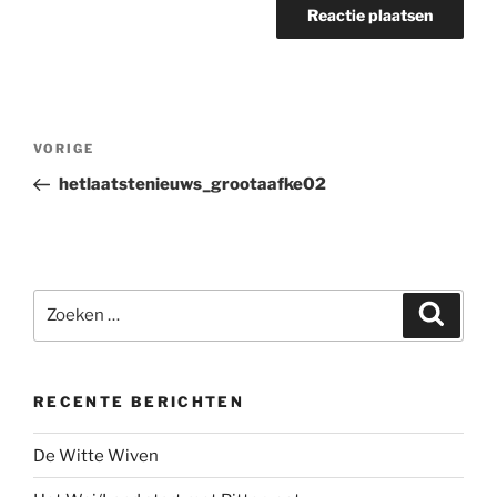
Bericht
Vorig
VORIGE
navigatie
bericht
hetlaatstenieuws_grootaafke02
Zoeken
Zoeke
naar:
RECENTE BERICHTEN
De Witte Wiven