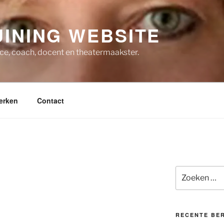
INING WEBSITE
ice, coach, docent en theatermaakster.
erken
Contact
Zoeken
naar:
RECENTE BE