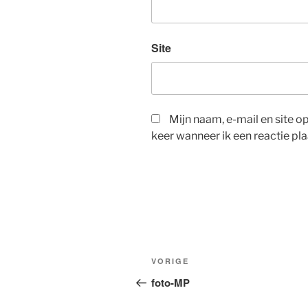
Site
Mijn naam, e-mail en site 
keer wanneer ik een reactie pla
Bericht
Vorig
VORIGE
navigatie
bericht
foto-MP