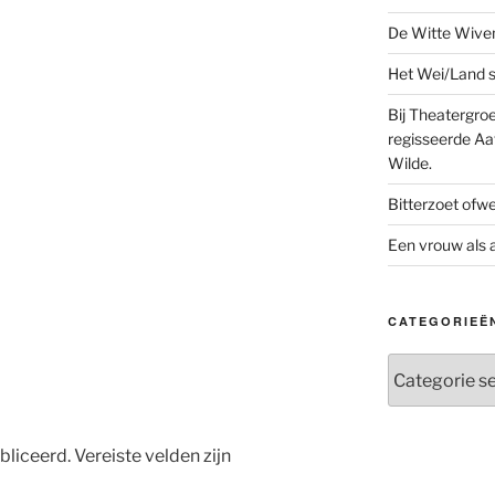
De Witte Wive
Het Wei/Land s
Bij Theatergr
regisseerde Aaf
Wilde.
Bitterzoet ofw
Een vrouw als a
CATEGORIEË
Categorieën
bliceerd.
Vereiste velden zijn