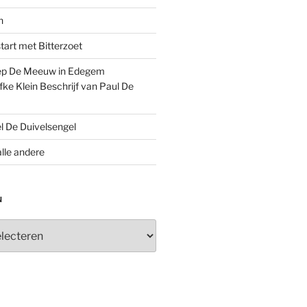
n
tart met Bitterzoet
oep De Meeuw in Edegem
ke Klein Beschrijf van Paul De
el De Duivelsengel
lle andere
N