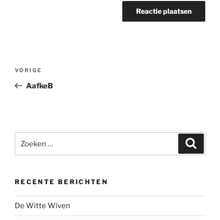
Bericht
Vorig
VORIGE
navigatie
bericht
AafkeB
Zoeken
Zoeke
naar:
RECENTE BERICHTEN
De Witte Wiven