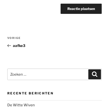
Bericht
Vorig
VORIGE
navigatie
bericht
aafke3
Zoeken
Zoeke
naar:
RECENTE BERICHTEN
De Witte Wiven