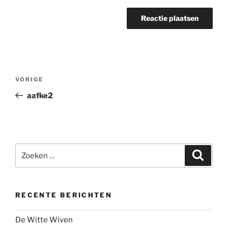
Bericht
Vorig
VORIGE
navigatie
bericht
aafke2
Zoeken
Zoeke
naar:
RECENTE BERICHTEN
De Witte Wiven