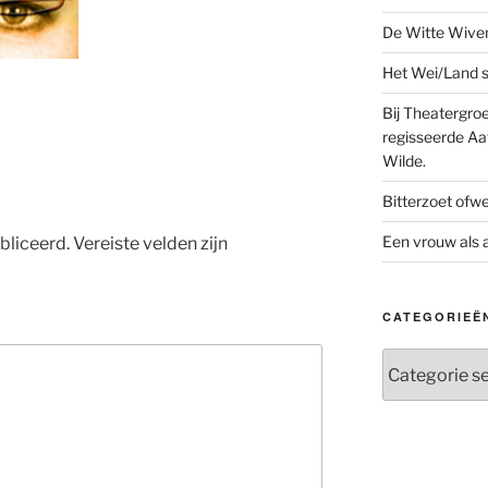
De Witte Wive
Het Wei/Land s
Bij Theatergr
regisseerde Aaf
Wilde.
Bitterzoet ofw
Een vrouw als a
bliceerd.
Vereiste velden zijn
CATEGORIEË
Categorieën