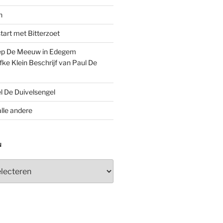
n
tart met Bitterzoet
oep De Meeuw in Edegem
ke Klein Beschrijf van Paul De
el De Duivelsengel
lle andere
N