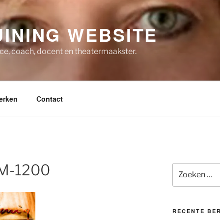
INING WEBSITE
ice, coach, docent en theatermaakster.
erken
Contact
M-1200
Zoeken
naar:
RECENTE BE